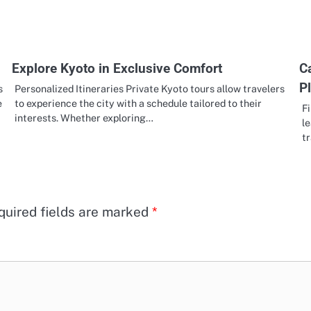
Explore Kyoto in Exclusive Comfort
C
P
s
Personalized Itineraries Private Kyoto tours allow travelers
e
to experience the city with a schedule tailored to their
Fi
interests. Whether exploring…
le
tr
quired fields are marked
*