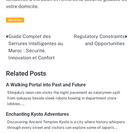
votre domicile.
GENERAL
Guide Complet des
Regulatory Constraints
Post
Serrures Intelligentes au
and Opportunities
navigation
Maroc : Sécurité,
Innovation et Confort
Related Posts
A Walking Portal into Past and Future
Shinjuku’s neon rain slicks the night pavement as salarymen spill
from izakayas beside sleek robots bowing in department store
lobbies.…
Enchanting Kyoto Adventures
Discovering Ancient Temples Kyoto is a city where history whispers
through every street and visitors can explore some of Japan’s…